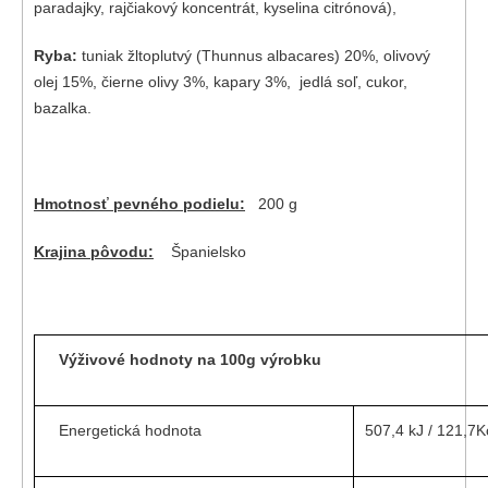
paradajky, rajčiakový koncentrát, kyselina citrónová),
Ryba:
tuniak žltoplutvý (Thunnus albacares) 20%, olivový
olej 15%, čierne olivy 3%, kapary 3%, jedlá soľ, cukor,
bazalka.
Hmotnosť pevného podielu:
200 g
Krajina pôvodu:
Španielsko
Výživové hodnoty na 100g výrobku
Energetická hodnota
507,4 kJ / 121,7K