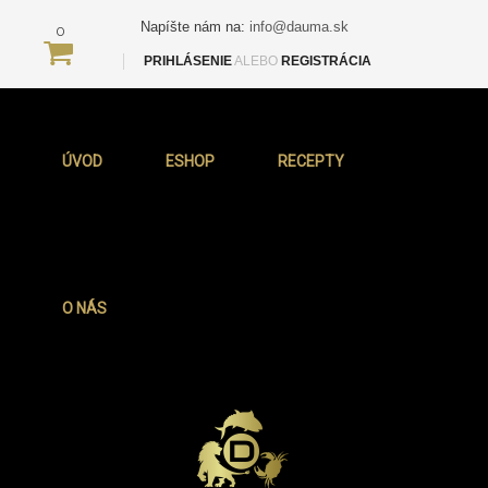
Napíšte nám na:
info@dauma.sk
0
PRIHLÁSENIE
ALEBO
REGISTRÁCIA
ÚVOD
ESHOP
RECEPTY
O NÁS