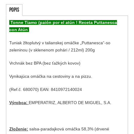
POPIS
Tonne Tiamo (paión por el atún ! Receta Puttanesca
con Atún
Tuniak žltoplutvý v talianskej omáčke „Puttanesca“-so
zeleninou (v sklenenom pohári / 212ml) 200g
Vrchnák bez BPA (bez ťažkých kovov)
Vynikajúca omáčka na cestoviny a na pizzu.
(Ref.č. 680070) EAN: 8410972140024
Výrobca:
EMPERATRIZ, ALBERTO DE MIGUEL, S.A.
Zloženie:
salsa-paradajková omáčka 58,3% (drvené