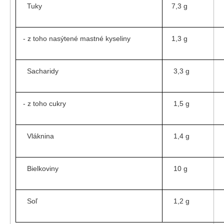
Tuky
7,3 g
- z toho nasýtené mastné kyseliny
1,3 g
Sacharidy
3,3 g
- z toho cukry
1,5 g
Vláknina
1,4 g
Bielkoviny
10 g
Soľ
1,2 g