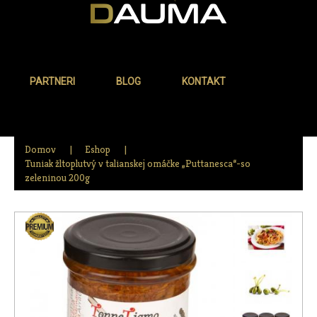
PARTNERI
BLOG
KONTAKT
Domov
Eshop
Tuniak žltoplutvý v talianskej omáčke „Puttanesca“-so
zeleninou 200g