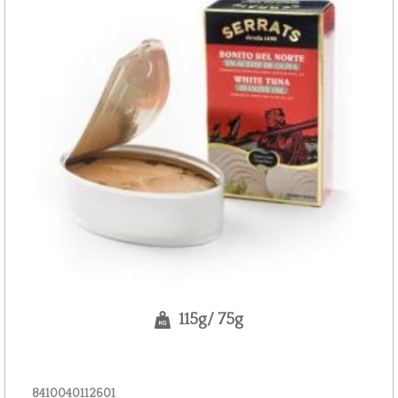
115g/ 75g
8410040112601