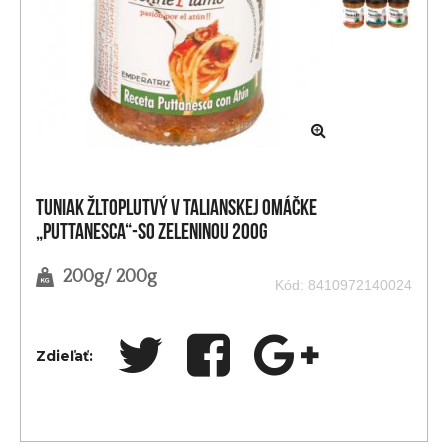
Tuniak žltoplutvý v talianskej omáčke
„Puttanesca“-so zeleninou 200g
200g/ 200g
Kód: 8410972140024
Zdieľať: