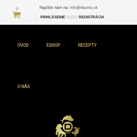
Napíšte nám na:
info@dauma.sk
0
PRIHLÁSENIE
ALEBO
REGISTRÁCIA
ÚVOD
ESHOP
RECEPTY
O NÁS