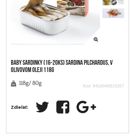
BABY sardinky (16-20ks) Sardina pilchardus, v
olivovom oleji 118g
118g/ 80g
Kód: 8410040815267
Zdieľať: