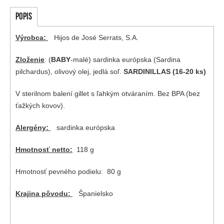
POPIS
Výrobca:
Hijos de José Serrats, S.A.
Zloženie
: (
BABY
-malé) sardinka európska (Sardina
pilchardus), olivový olej, jedlá soľ.
SARDINILLAS (16-20 ks)
V sterilnom balení gillet s ľahkým otváraním. Bez BPA (bez
ťažkých kovov).
Alergény:
sardinka európska
Hmotnosť netto:
118 g
Hmotnosť pevného podielu: 80 g
Krajina pôvodu:
Španielsko