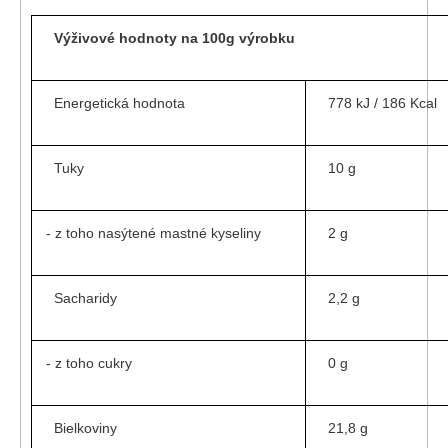
Výživové hodnoty na 100g výrobku
Energetická hodnota
778 kJ / 186 Kcal
Tuky
10 g
- z toho nasýtené mastné kyseliny
2 g
Sacharidy
2,2 g
- z toho cukry
0 g
Bielkoviny
21,8 g