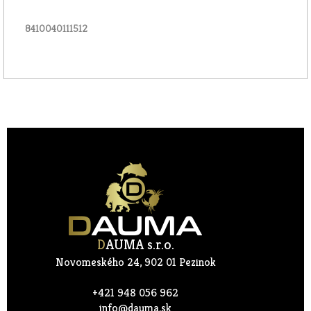
8410040111512
D
AUMA s.r.o.
Novomeského 24, 902 01 Pezinok
+421 948 056 962
info@dauma.sk