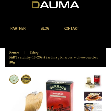
PARTNERI
BLOG
KONTAKT
Domov
Eshop
BABY sardinky (16-20ks) Sardina pilchardus, v olivovom oleji
118g