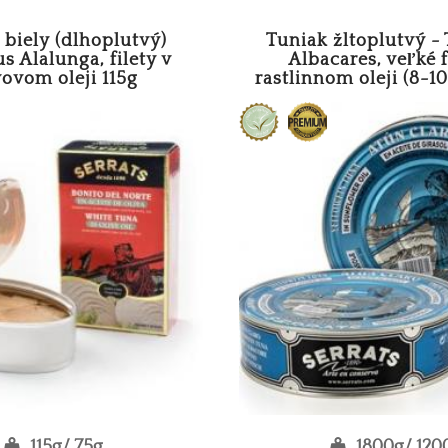
 biely (dlhoplutvý)
Tuniak žltoplutvý 
 Alalunga, filety v
Albacares, veľké f
vovom oleji 115g
rastlinnom oleji (8-1
115g/ 75g
1800g/ 120