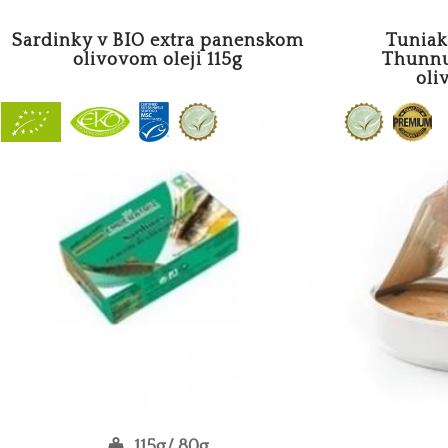
Sardinky v BIO extra panenskom
Tuniak
olivovom oleji 115g
Thunnus
oli
115g/ 80g