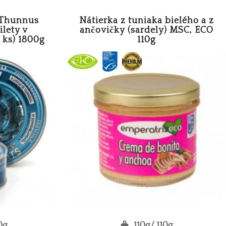
- Thunnus
Nátierka z tuniaka bielého a z
ilety v
ančovičky (sardely) MSC, ECO
0 ks) 1800g
110g
0g
110g/ 110g