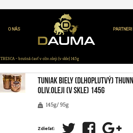
O NÁS
PARTNERI
RESCA – brušná časť v oliv.oleji (v skle) 145g
Tuniak biely (dlhoplutvý) Thun
oliv.oleji (v skle) 145g
145g/ 95g
Zdieľať: