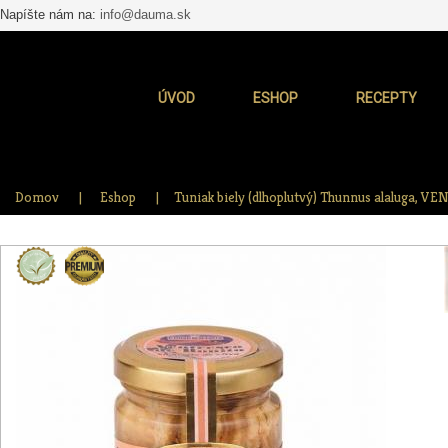
Napíšte nám na:
info@dauma.sk
ÚVOD
ESHOP
RECEPTY
Domov
Eshop
Tuniak biely (dlhoplutvý) Thunnus alaluga, VENT