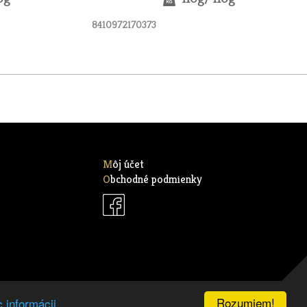
8410972170373
Môj účet
Obchodné podmienky
Rozumiem!
c informácii