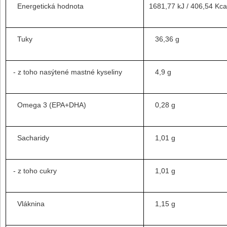
Energetická hodnota
1681,77 kJ / 406,54 Kca
Tuky
36,36 g
- z toho nasýtené mastné kyseliny
4,9 g
Omega 3 (EPA+DHA)
0,28 g
Sacharidy
1,01 g
- z toho cukry
1,01 g
Vláknina
1,15 g