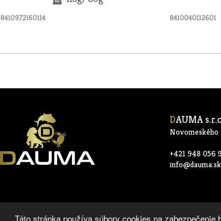
8410972160114
8410040112601
D
AUMA s.r.o
Novomeského 2
+421 948 056 
info@dauma.sk
Táto stránka používa súbory cookies na zabezpečenie 