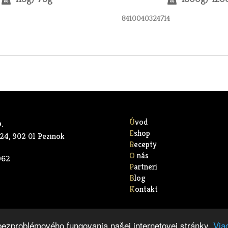
8410040324714
Úvod
.
Eshop
4, 902 01 Pezinok
Recepty
O nás
962
Partneri
Blog
Kontakt
bezproblémového fungovania našej internetovej stránky.
Via